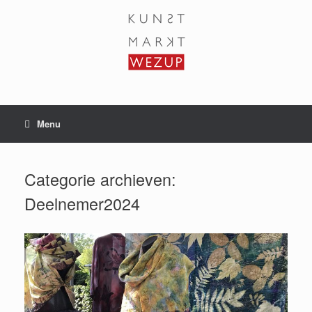
Ga
naar
de
inhoud
Menu
Categorie archieven:
Deelnemer2024