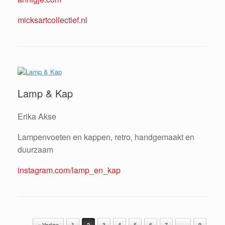
micksartcollectief.nl
Lamp & Kap
Erika Akse
Lampenvoeten en kappen, retro, handgemaakt en
duurzaam
instagram.com/lamp_en_kap
Bericht navigatie
« Vorige
1
2
3
4
5
6
7
…
9