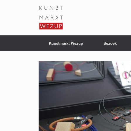
Ga
naar
de
inhoud
Kunstmarkt Wezup
Bezoek