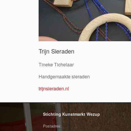
Trijn Sieraden
Tineke Tichelaar
Handgemaakte sieraden
trijnsieraden.nl
Stichting Kunstmarkt Wezup
Postadres: