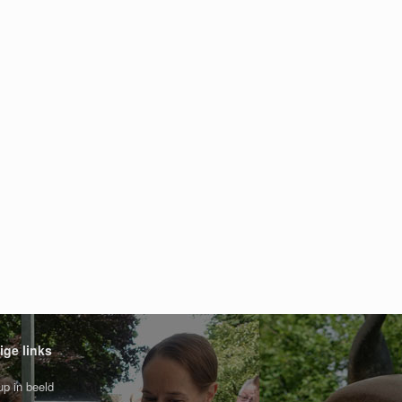
ige links
p in beeld