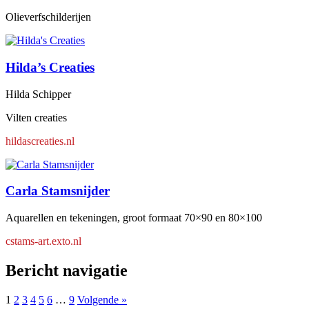
Olieverfschilderijen
Hilda’s Creaties
Hilda Schipper
Vilten creaties
hildascreaties.nl
Carla Stamsnijder
Aquarellen en tekeningen, groot formaat 70×90 en 80×100
cstams-art.exto.nl
Bericht navigatie
1
2
3
4
5
6
…
9
Volgende »