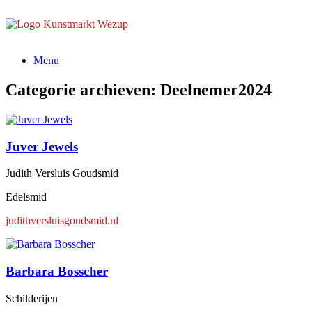
Ga
naar
de
inhoud
Menu
Categorie archieven:
Deelnemer2024
Juver Jewels
Judith Versluis Goudsmid
Edelsmid
judithversluisgoudsmid.nl
Barbara Bosscher
Schilderijen