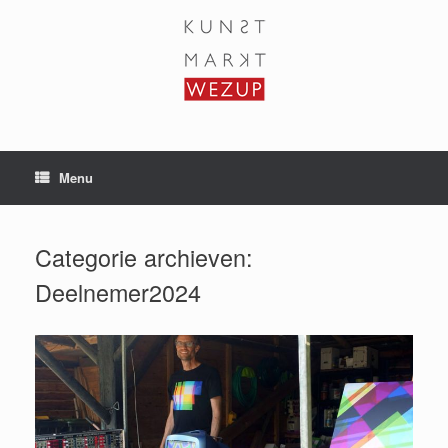
Ga
naar
de
inhoud
Menu
Categorie archieven:
Deelnemer2024