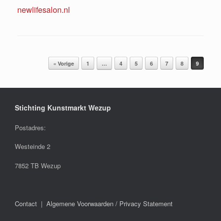
newlifesalon.nl
Bericht navigatie
« Vorige
1
…
4
5
6
7
8
9
Stichting Kunstmarkt Wezup
Postadres:
Westeinde 2
7852 TB Wezup
Contact
|
Algemene Voorwaarden / Privacy Statement