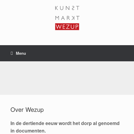
Ga
naar
de
inhoud
Menu
Over Wezup
In de dertiende eeuw wordt het dorp al genoemd
in documenten.