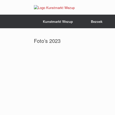
Ga
naar
de
inhoud
Kunstmarkt Wezup
Bezoek
Foto’s 2023