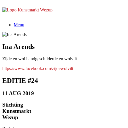
Ga
naar
de
inhoud
Menu
Ina Arends
Zijde en wol handgeschilderde en wolvilt
https://www.facebook.com/zijdewolvilt
EDITIE #24
11 AUG 2019
Stichting
Kunstmarkt
Wezup