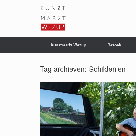
Ga
naar
de
inhoud
Kunstmarkt Wezup
Bezoek
Tag archieven:
Schilderijen