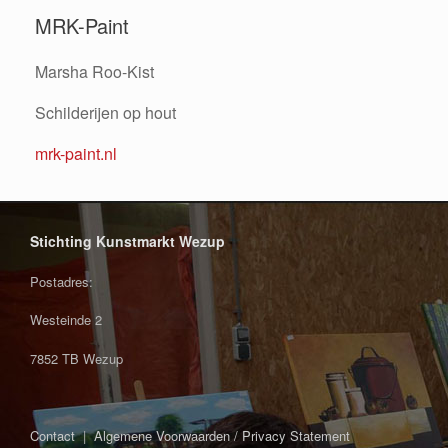
MRK-Paint
Marsha Roo-Kist
Schilderijen op hout
mrk-paint.nl
Stichting Kunstmarkt Wezup
Postadres:
Westeinde 2
7852 TB Wezup
Contact
|
Algemene Voorwaarden / Privacy Statement