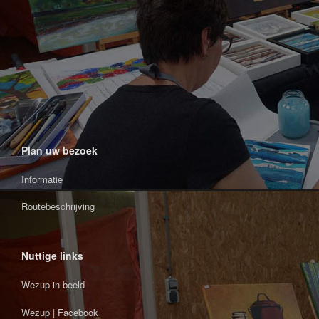
Plan uw bezoek
Informatie
Routebeschrijving
Nuttige links
Wezup in beeld
Wezup | Facebook