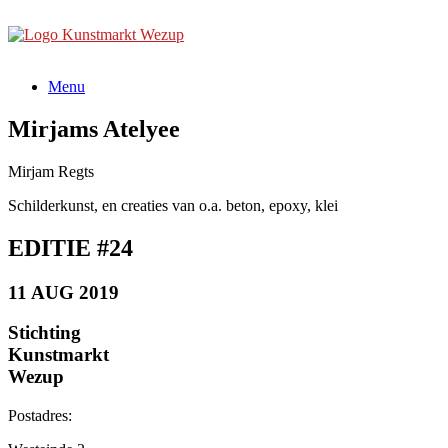
Ga
naar
de
inhoud
Menu
Mirjams Atelyee
Mirjam Regts
Schilderkunst, en creaties van o.a. beton, epoxy, klei
EDITIE #24
11 AUG 2019
Stichting
Kunstmarkt
Wezup
Postadres: