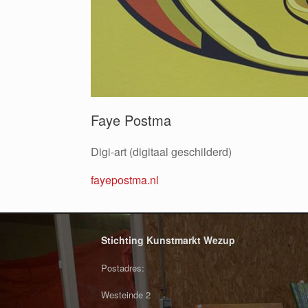
Faye Postma
Digi-art (digitaal geschilderd)
fayepostma.nl
Stichting Kunstmarkt Wezup
Postadres:
Westeinde 2