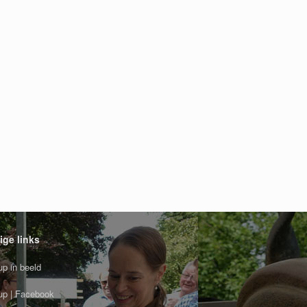
ige links
p in beeld
p | Facebook