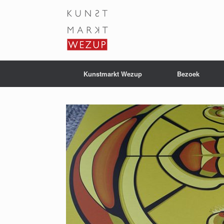
Ga
naar
de
inhoud
Kunstmarkt Wezup
Bezoek