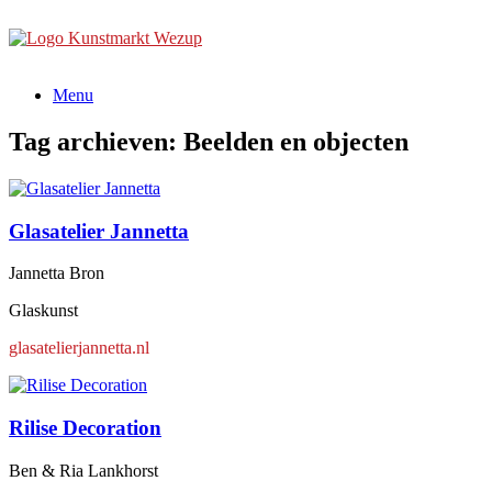
Ga
naar
de
inhoud
Menu
Tag archieven:
Beelden en objecten
Glasatelier Jannetta
Jannetta Bron
Glaskunst
glasatelierjannetta.nl
Rilise Decoration
Ben & Ria Lankhorst