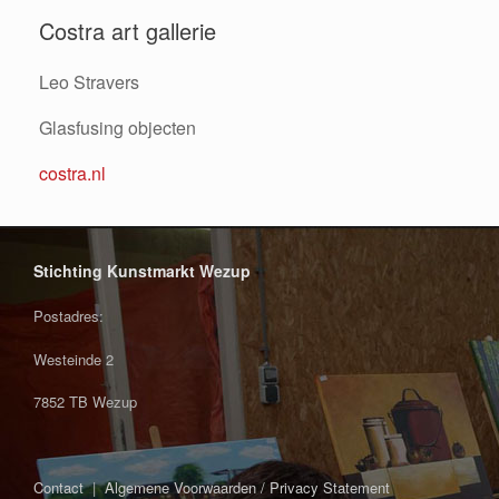
Costra art gallerie
Leo Stravers
Glasfusing objecten
costra.nl
Stichting Kunstmarkt Wezup
Postadres:
Westeinde 2
7852 TB Wezup
Contact
|
Algemene Voorwaarden / Privacy Statement