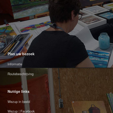
Plan uw bezoek
Informatie
Routebeschrijving
Nuttige links
Wezup in beeld
Wezup | Facebook