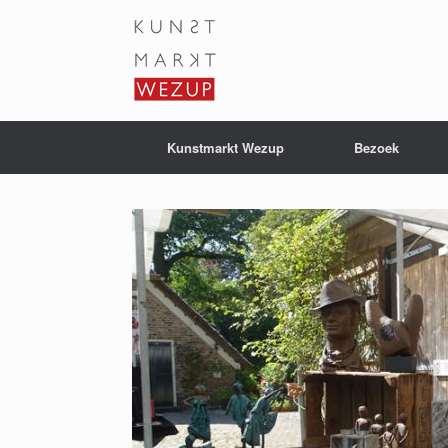
Ga
naar
de
inhoud
Kunstmarkt Wezup
Bezoek