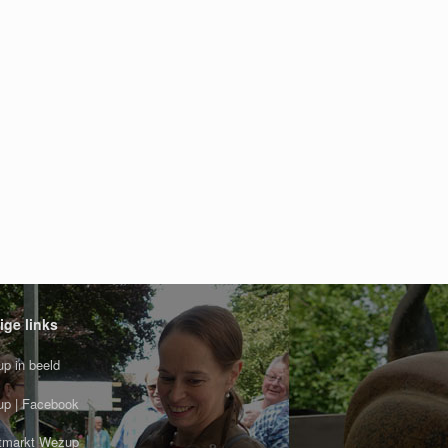
ige links
p in beeld
p | Facebook
tmarkt Wezup