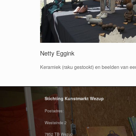
Netty Eggink
Keramiek (raku gestookt) en beelden van e
Stichting Kunstmarkt Wezup
Postadres:
Westeinde 2
7852 TB Wezup