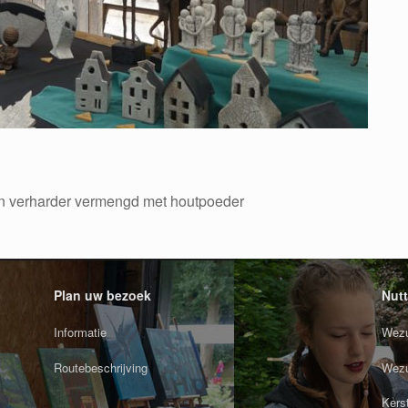
en verharder vermengd met houtpoeder
Plan uw bezoek
Nutt
Informatie
Wezu
Routebeschrijving
Wezu
Kers