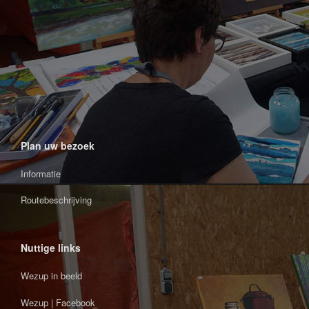
Plan uw bezoek
Informatie
Routebeschrijving
Nuttige links
Wezup in beeld
Wezup | Facebook