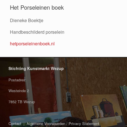
Het Porseleinen boek
Dieneke Boektje
Handbeschilderd porselein
hetporseleinenboek.nl
Stichting Kunstmarkt Wezup
Postadres:
Westeinde 2
7852 TB Wezup
Contact
|
Algemene Voorwaarden / Privacy Statement