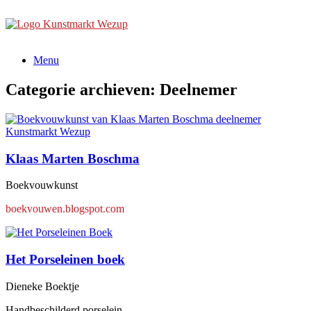
Ga
naar
de
inhoud
Menu
Categorie archieven:
Deelnemer
Klaas Marten Boschma
Boekvouwkunst
boekvouwen.blogspot.com
Het Porseleinen boek
Dieneke Boektje
Handbeschilderd porselein