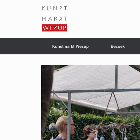
Ga
naar
de
inhoud
Kunstmarkt Wezup
Bezoek