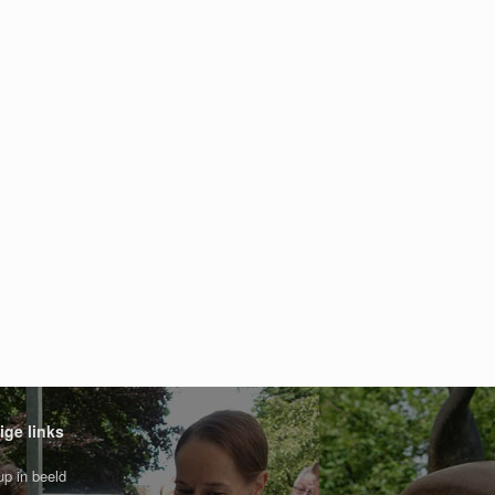
ige links
p in beeld