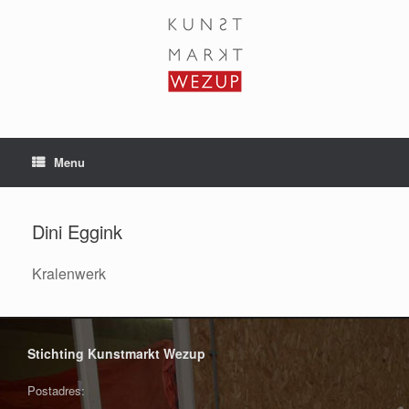
Ga
naar
de
inhoud
Menu
Dini Eggink
Kralenwerk
Stichting Kunstmarkt Wezup
Postadres: