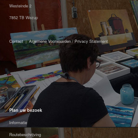
Westeinde 2
7852 TB Wezup
Contact
|
Algemene Voorwaarden / Privacy Statement
Plan uw bezoek
Informatie
Routebeschrijving