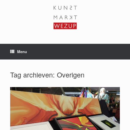
Ga
naar
de
inhoud
Menu
Tag archieven:
Overigen