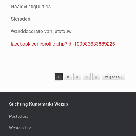
Naaldvilt figuurtjes
Sieraden
Wanddecoratie van jutetouw
facebook.com/profile.php?id=100083633889226
Bericht navigatie
1
2
3
4
5
Volgende »
Stichting Kunstmarkt Wezup
Postadres:
Westeinde 2