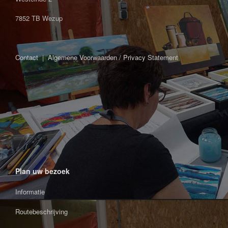
7852 TB Wezup
Contact
|
Algemene Voorwaarden / Privacy Statement
Plan uw bezoek
Informatie
Routebeschrijving