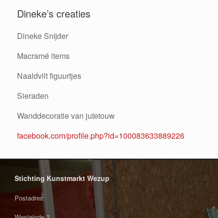
Dineke’s creaties
Dineke Snijder
Macramé items
Naaldvilt figuurtjes
Sieraden
Wanddecoratie van jutetouw
facebook.com/profile.php?id=100083633889226
Stichting Kunstmarkt Wezup
Postadres:
Westeinde 2