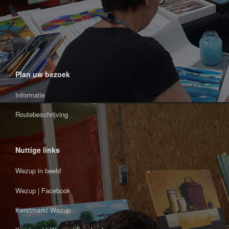
Plan uw bezoek
Informatie
Routebeschrijving
Nuttige links
Wezup in beeld
Wezup | Facebook
Kerstmarkt Wezup