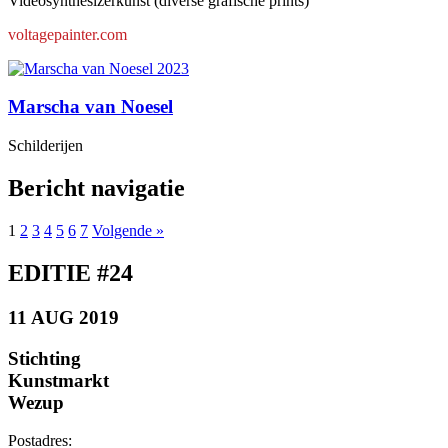
Videosynthesizerkunst (diverse grafische prints)
voltagepainter.com
Marscha van Noesel
Schilderijen
Bericht navigatie
1
2
3
4
5
6
7
Volgende »
EDITIE #24
11 AUG 2019
Stichting
Kunstmarkt
Wezup
Postadres: