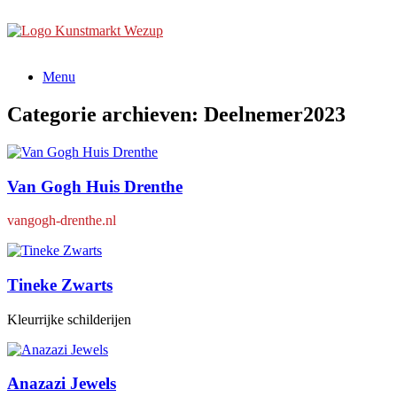
Ga
naar
de
inhoud
Menu
Categorie archieven:
Deelnemer2023
Van Gogh Huis Drenthe
vangogh-drenthe.nl
Tineke Zwarts
Kleurrijke schilderijen
Anazazi Jewels