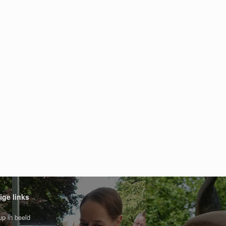
ige links
p in beeld