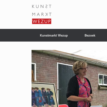
Ga
naar
de
inhoud
Kunstmarkt Wezup
Bezoek