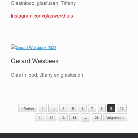
Glasinlood, glasfusen, Tiffany
Instagram.com/glaswerkhuis
Gerard Weisbeek
Glas in lood, tiffany en glasfusion
Bericht navigatie
« Vorige
1
…
4
5
6
7
8
9
10
11
12
13
14
…
26
Volgende »