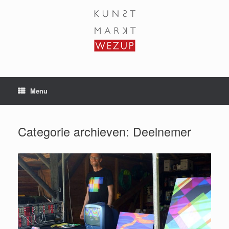
Ga
naar
de
inhoud
Menu
Categorie archieven:
Deelnemer