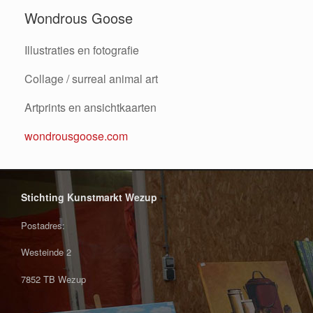
Wondrous Goose
Illustraties en fotografie
Collage / surreal animal art
Artprints en ansichtkaarten
wondrousgoose.com
Stichting Kunstmarkt Wezup
Postadres:
Westeinde 2
7852 TB Wezup