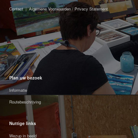
Contact
|
Algemene Voorwaarden / Privacy Statement
Plan uw bezoek
Informatie
Routebeschrijving
Nuttige links
Wezup in beeld