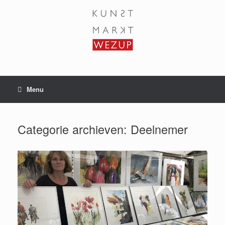
Ga
naar
de
inhoud
Menu
Categorie archieven:
Deelnemer