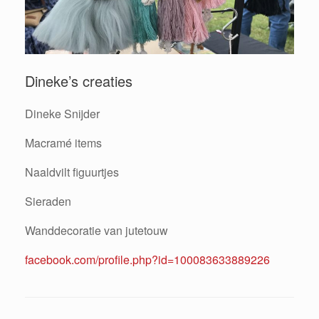
Dineke’s creaties
Dineke Snijder
Macramé items
Naaldvilt figuurtjes
Sieraden
Wanddecoratie van jutetouw
facebook.com/profile.php?id=100083633889226