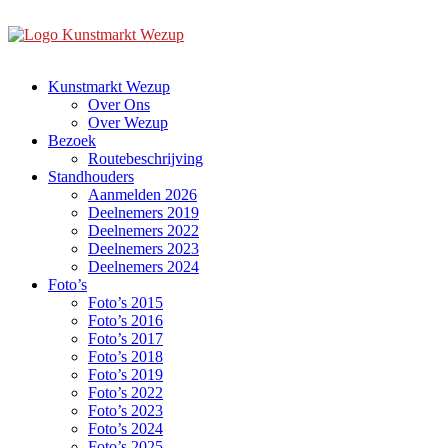
Ga
naar
de
inhoud
Kunstmarkt Wezup
Over Ons
Over Wezup
Bezoek
Routebeschrijving
Standhouders
Aanmelden 2026
Deelnemers 2019
Deelnemers 2022
Deelnemers 2023
Deelnemers 2024
Foto’s
Foto’s 2015
Foto’s 2016
Foto’s 2017
Foto’s 2018
Foto’s 2019
Foto’s 2022
Foto’s 2023
Foto’s 2024
Foto’s 2025