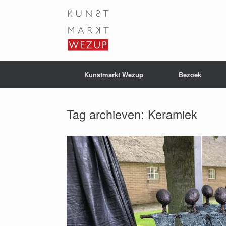
Ga
naar
de
inhoud
Kunstmarkt Wezup
Bezoek
Tag archieven:
Keramiek