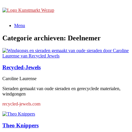
Ga
naar
de
inhoud
Menu
Categorie archieven:
Deelnemer
Recycled-Jewels
Caroline Laurense
Sieraden gemaakt van oude sieraden en gerecyclede materialen,
windgongen
recycled-jewels.com
Theo Knippers