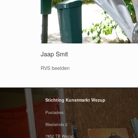
Jaap Smit
RVS beelden
Stichting Kunstmarkt Wezup
Postadres:
Westeinde 2
7852 TB Wezup