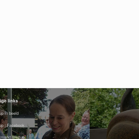
ige links
p in beeld
p | Facebook
tmarkt Wezup