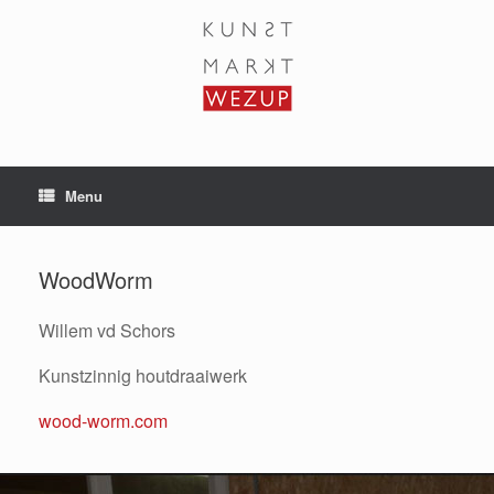
Ga
naar
de
inhoud
Menu
WoodWorm
Willem vd Schors
Kunstzinnig houtdraaiwerk
wood-worm.com