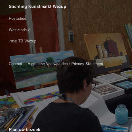
Stichting Kunstmarkt Wezup
Postadres:
Westeinde 2
7852 TB Wezup
Contact
|
Algemene Voorwaarden / Privacy Statement
Plan uw bezoek