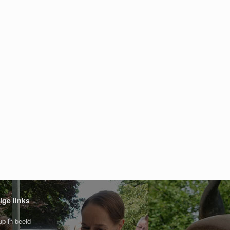
ige links
p in beeld