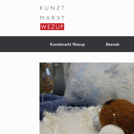
Ga
naar
de
inhoud
Kunstmarkt Wezup
Bezoek