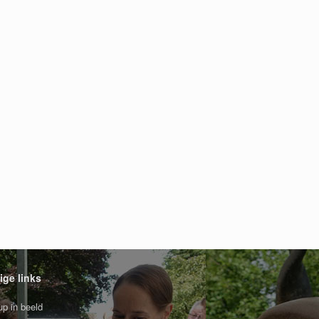
ige links
p in beeld