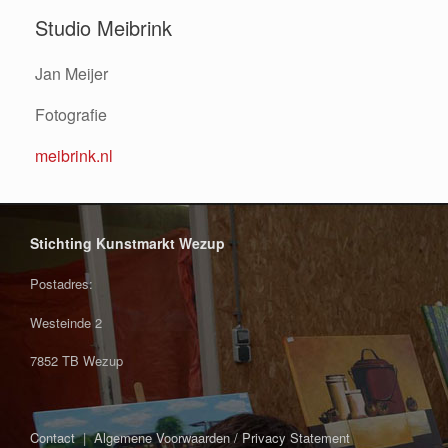
Studio Meibrink
Jan Meijer
Fotografie
meibrink.nl
Stichting Kunstmarkt Wezup
Postadres:
Westeinde 2
7852 TB Wezup
Contact
|
Algemene Voorwaarden / Privacy Statement