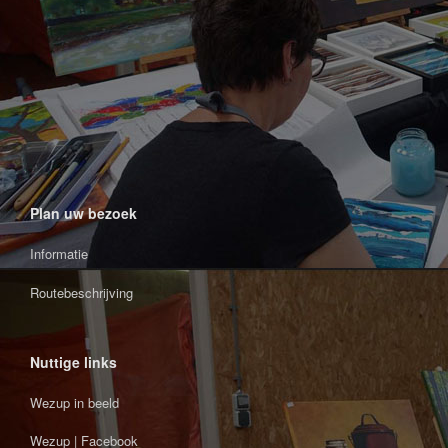
Plan uw bezoek
Informatie
Routebeschrijving
Nuttige links
Wezup in beeld
Wezup | Facebook