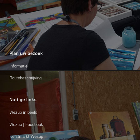
Plan uw bezoek
Informatie
Routebeschrijving
Nuttige links
Wezup in beeld
Wezup | Facebook
Kerstmarkt Wezup