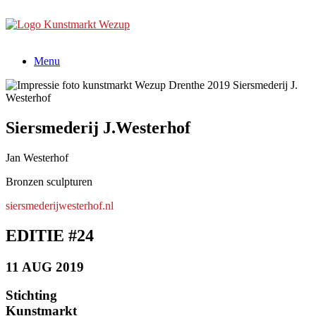
Ga
naar
de
inhoud
Menu
Siersmederij J.Westerhof
Jan Westerhof
Bronzen sculpturen
siersmederijwesterhof.nl
EDITIE #24
11 AUG 2019
Stichting
Kunstmarkt