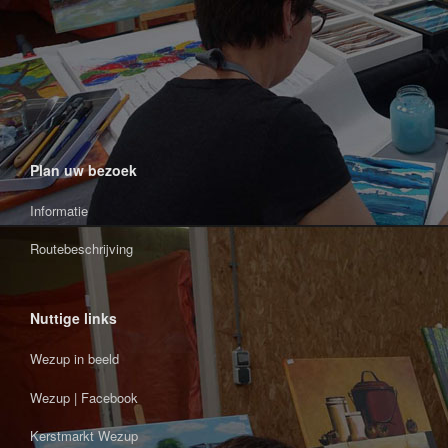
Plan uw bezoek
Informatie
Routebeschrijving
Nuttige links
Wezup in beeld
Wezup | Facebook
Kerstmarkt Wezup