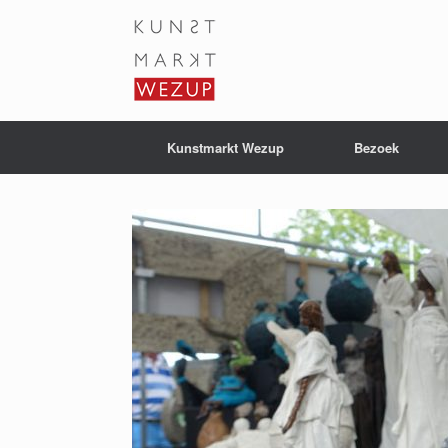
Ga
naar
de
inhoud
Kunstmarkt Wezup
Bezoek