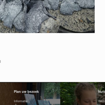
i
Plan uw bezoek
Nutt
Informatie
Wezu