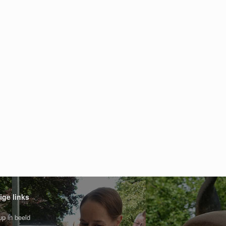
ige links
p in beeld