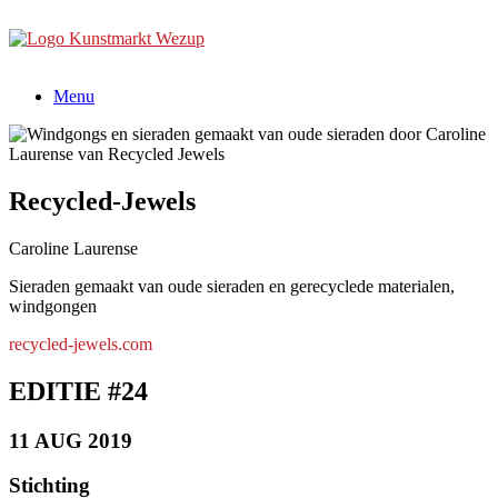
Ga
naar
de
inhoud
Menu
Recycled-Jewels
Caroline Laurense
Sieraden gemaakt van oude sieraden en gerecyclede materialen,
windgongen
recycled-jewels.com
EDITIE #24
11 AUG 2019
Stichting