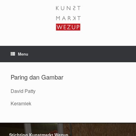
Ga
naar
de
inhoud
Menu
Paring dan Gambar
David Patty
Keramiek
Stichting Kunstmarkt Wezup