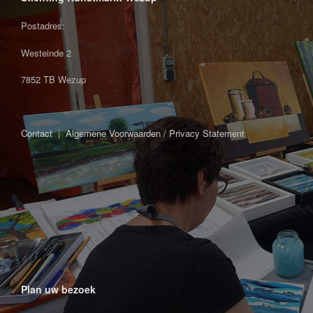
Postadres:
Westeinde 2
7852 TB Wezup
Contact
|
Algemene Voorwaarden / Privacy Statement
Plan uw bezoek