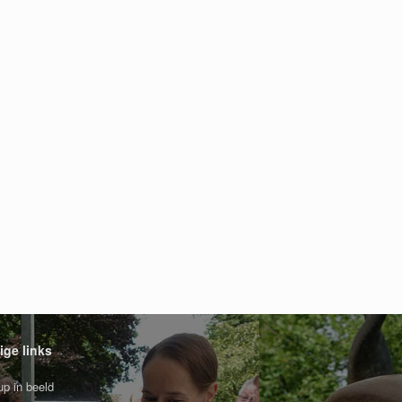
ige links
p in beeld