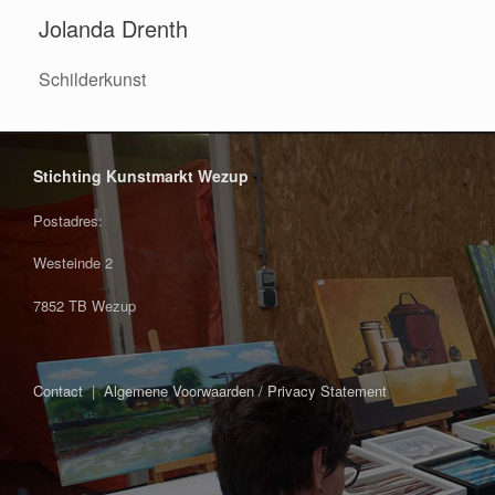
Jolanda Drenth
Schilderkunst
Stichting Kunstmarkt Wezup
Postadres:
Westeinde 2
7852 TB Wezup
Contact
|
Algemene Voorwaarden / Privacy Statement