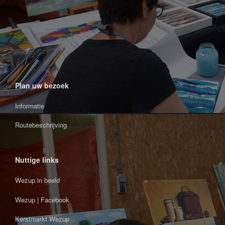
Plan uw bezoek
Informatie
Routebeschrijving
Nuttige links
Wezup in beeld
Wezup | Facebook
Kerstmarkt Wezup