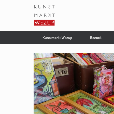
Ga
naar
de
inhoud
Kunstmarkt Wezup
Bezoek