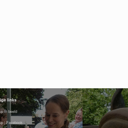
ige links
p in beeld
p | Facebook