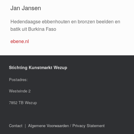
Jan Jansen
Hedendaagse ebbenhouten en bronzen beelden en
batik uit Burkina Faso
ebene.nl
Stichting Kunstmarkt Wezup
Postadres:
Westeinde 2
7852 TB Wezup
Contact
|
Algemene Voorwaarden / Privacy Statement