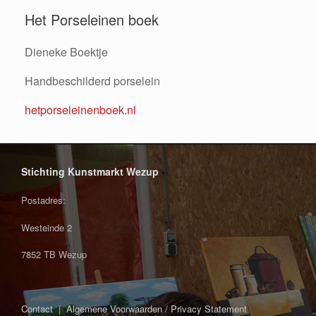
Het Porseleinen boek
Dieneke Boektje
Handbeschilderd porselein
hetporseleinenboek.nl
Stichting Kunstmarkt Wezup
Postadres:
Westeinde 2
7852 TB Wezup
Contact
|
Algemene Voorwaarden / Privacy Statement