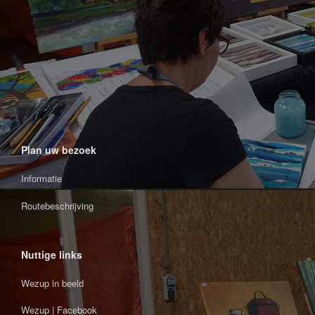
Plan uw bezoek
Informatie
Routebeschrijving
Nuttige links
Wezup in beeld
Wezup | Facebook