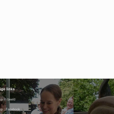
ige links
p in beeld
p | Facebook