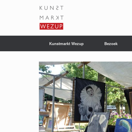
Ga
naar
de
inhoud
Kunstmarkt Wezup
Bezoek