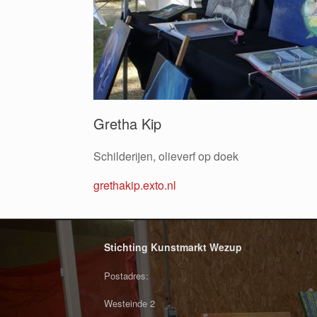
Gretha Kip
Schilderijen, olieverf op doek
grethakip.exto.nl
Stichting Kunstmarkt Wezup
Postadres:
Westeinde 2