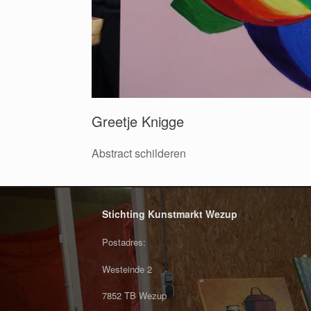
Greetje Knigge
Abstract schilderen
Stichting Kunstmarkt Wezup
Postadres:
Westeinde 2
7852 TB Wezup