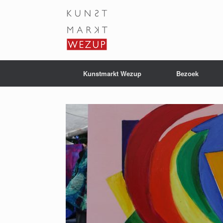
Ga
naar
de
inhoud
Kunstmarkt Wezup
Bezoek