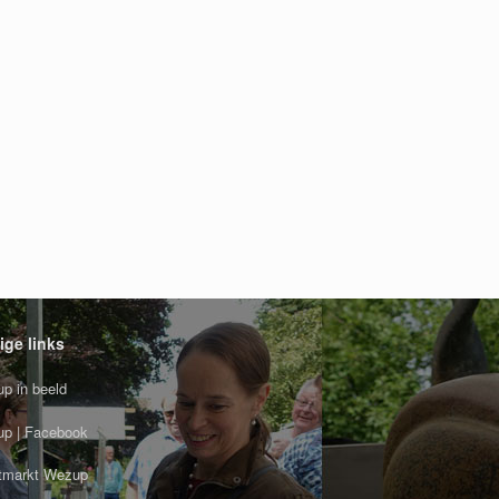
ige links
p in beeld
p | Facebook
tmarkt Wezup