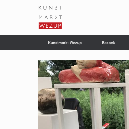
Ga
naar
de
inhoud
Kunstmarkt Wezup
Bezoek