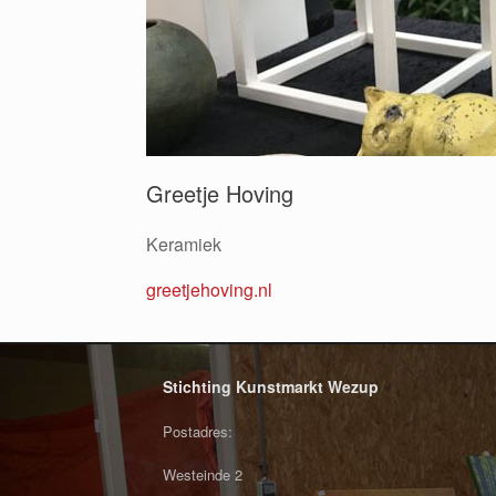
Greetje Hoving
Keramiek
greetjehoving.nl
Stichting Kunstmarkt Wezup
Postadres:
Westeinde 2