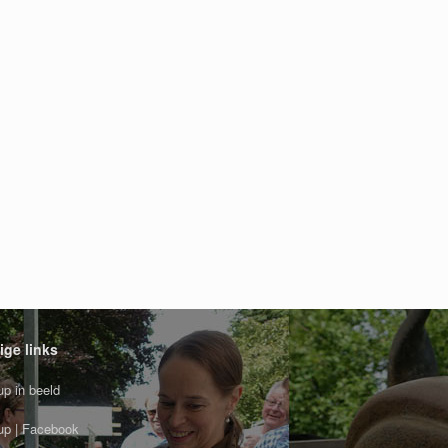
ige links
p in beeld
p | Facebook