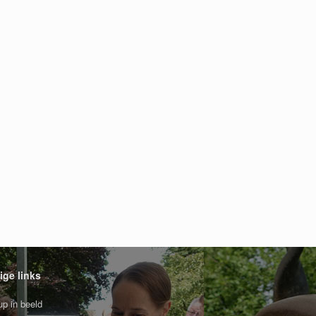
ige links
p in beeld