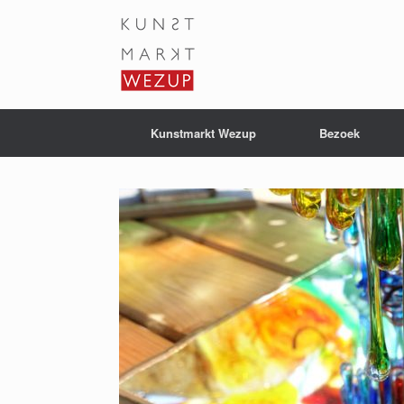
Ga
naar
de
inhoud
Kunstmarkt Wezup
Bezoek