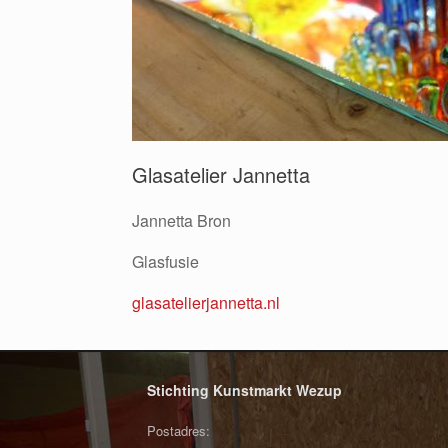
Glasatelier Jannetta
Jannetta Bron
Glasfusie
glasatelierjannetta.nl
Stichting Kunstmarkt Wezup
Postadres: